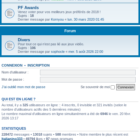
PF Awards
Venez voter pour vos meilleurs jeux préférés de 2018 !
Sujets :
18
Dernier message par
Kornyou
«
lun. 30 mars 2020 01:45
Forum
Divers
Pour tout ce qui n’est pas lié aux jeux vidéo.
Sujets :
106
Dernier message par
sophocle
«
mer. 5 août 2026 22:00
CONNEXION
•
INSCRIPTION
Nom d’utilisateur :
Mot de passe :
J’ai oublié mon mot de passe
Se souvenir de moi
QUI EST EN LIGNE ?
Au total, il y a
325
utilisateurs en ligne :: 4 inscrits, 0 invisible et 321 invités (selon le
nombre d’utilisateurs actifs des 5 dernières minutes)
Le nombre maximal d’utilisateurs en ligne simultanément a été de
6946
le ven. 20 févr.
2026 13:17
STATISTIQUES
228472
messages •
13018
sujets •
588
membres • Notre membre le plus récent est
Italianino333
•
49794
likes •
97
news promues