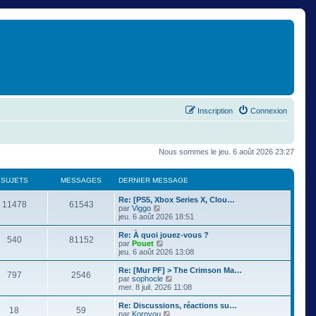
Inscription
Connexion
Nous sommes le jeu. 6 août 2026 23:27
SUJETS
MESSAGES
DERNIER MESSAGE
Re: [PS5, Xbox Series X, Clou…
11478
61543
C
par
Viggo
o
jeu. 6 août 2026 18:51
n
s
Re: À quoi jouez-vous ?
540
81152
u
C
par
Pouet
l
o
jeu. 6 août 2026 13:08
t
n
e
s
Re: [Mur PF] > The Crimson Ma…
797
2546
r
u
C
par
sophocle
l
l
o
mer. 8 juil. 2026 11:08
e
t
n
d
e
s
Re: Discussions, réactions su…
e
18
59
r
u
C
par
Kornyou