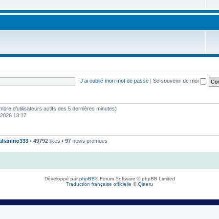
J’ai oublié mon mot de passe
|
Se souvenir de moi
 nombre d’utilisateurs actifs des 5 dernières minutes)
. 2026 13:17
talianino333
•
49792
likes •
97
news promues
Développé par
phpBB
® Forum Software © phpBB Limited
Traduction française officielle
©
Qiaeru