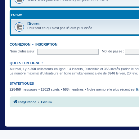
FORUM
Divers
Pour tout ce qui n’est pas lié aux jeux vidéo.
CONNEXION
•
INSCRIPTION
Nom d’utilisateur :
Mot de passe :
QUI EST EN LIGNE ?
Au total, il y a
360
utilisateurs en ligne :: 4 inscrits, 0 invisible et 356 invités (selon le
Le nombre maximal d’utilisateurs en ligne simultanément a été de
6946
le ven. 20 févr
STATISTIQUES
228458
messages •
13013
sujets •
588
membres • Notre membre le plus récent est
I
PlayFrance
Forum