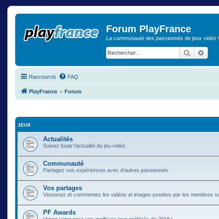
Forum PlayFrance
La communauté des passionnés de jeux vidéo !
Recherch
Rech
Raccourcis
FAQ
PlayFrance
Forum
JEUX
Actualités
Suivez toute l’actualité du jeu vidéo.
Communauté
Partagez vos expériences avec d’autres passionnés.
Vos partages
Visionnez et commentez les vidéos et images postées par les membres s
PF Awards
Venez voter pour vos meilleurs jeux préférés de 2018 !