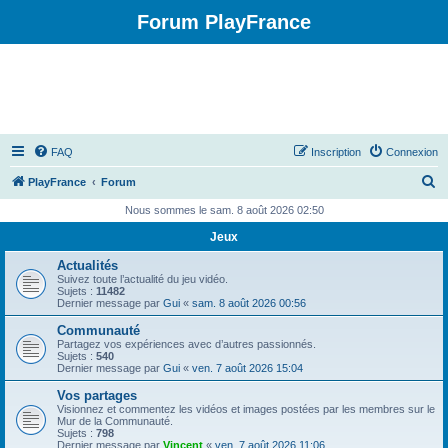
Forum PlayFrance
FAQ
Inscription
Connexion
R
PlayFrance
Forum
e
Nous sommes le sam. 8 août 2026 02:50
c
Jeux
h
Actualités
e
Suivez toute l’actualité du jeu vidéo.
Sujets :
11482
r
Dernier message par
Gui
«
sam. 8 août 2026 00:56
c
Communauté
Partagez vos expériences avec d’autres passionnés.
h
Sujets :
540
Dernier message par
Gui
«
ven. 7 août 2026 15:04
e
Vos partages
r
Visionnez et commentez les vidéos et images postées par les membres sur le
Mur de la Communauté.
Sujets :
798
Dernier message par
Vincent
«
ven. 7 août 2026 11:06