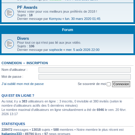
PF Awards
Venez voter pour vos meilleurs jeux préférés de 2018 !
Sujets :
18
Dernier message par
Kornyou
«
lun. 30 mars 2020 01:45
Forum
Divers
Pour tout ce qui n’est pas lié aux jeux vidéo.
Sujets :
106
Dernier message par
sophocle
«
mer. 5 août 2026 22:00
CONNEXION
•
INSCRIPTION
Nom d’utilisateur :
Mot de passe :
J’ai oublié mon mot de passe
Se souvenir de moi
QUI EST EN LIGNE ?
Au total, il y a
383
utilisateurs en ligne :: 3 inscrits, 0 invisible et 380 invités (selon le
nombre d’utilisateurs actifs des 5 dernières minutes)
Le nombre maximal d’utilisateurs en ligne simultanément a été de
6946
le ven. 20 févr.
2026 13:17
STATISTIQUES
228472
messages •
13018
sujets •
588
membres • Notre membre le plus récent est
Italianino333
•
49794
likes •
97
news promues