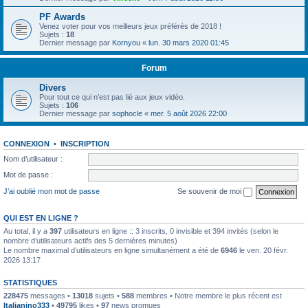
PF Awards
Venez voter pour vos meilleurs jeux préférés de 2018 !
Sujets :
18
Dernier message par
Kornyou
«
lun. 30 mars 2020 01:45
Forum
Divers
Pour tout ce qui n’est pas lié aux jeux vidéo.
Sujets :
106
Dernier message par
sophocle
«
mer. 5 août 2026 22:00
CONNEXION
•
INSCRIPTION
Nom d’utilisateur :
Mot de passe :
J’ai oublié mon mot de passe
Se souvenir de moi
QUI EST EN LIGNE ?
Au total, il y a
397
utilisateurs en ligne :: 3 inscrits, 0 invisible et 394 invités (selon le
nombre d’utilisateurs actifs des 5 dernières minutes)
Le nombre maximal d’utilisateurs en ligne simultanément a été de
6946
le ven. 20 févr.
2026 13:17
STATISTIQUES
228475
messages •
13018
sujets •
588
membres • Notre membre le plus récent est
Italianino333
•
49795
likes •
97
news promues