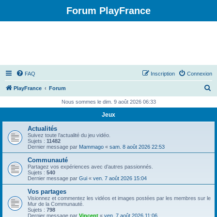
Forum PlayFrance
FAQ
Inscription
Connexion
R
PlayFrance
Forum
e
Nous sommes le dim. 9 août 2026 06:33
c
Jeux
h
Actualités
e
Suivez toute l’actualité du jeu vidéo.
Sujets :
11482
r
Dernier message par
Mammago
«
sam. 8 août 2026 22:53
c
Communauté
Partagez vos expériences avec d’autres passionnés.
h
Sujets :
540
Dernier message par
Gui
«
ven. 7 août 2026 15:04
e
Vos partages
r
Visionnez et commentez les vidéos et images postées par les membres sur le
Mur de la Communauté.
Sujets :
798
Dernier message par
Vincent
«
ven. 7 août 2026 11:06