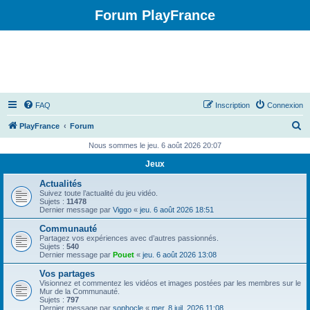
Forum PlayFrance
FAQ
Inscription
Connexion
R
PlayFrance
Forum
e
Nous sommes le jeu. 6 août 2026 20:07
c
Jeux
h
Actualités
e
Suivez toute l’actualité du jeu vidéo.
Sujets :
11478
r
Dernier message par
Viggo
«
jeu. 6 août 2026 18:51
c
Communauté
Partagez vos expériences avec d’autres passionnés.
h
Sujets :
540
Dernier message par
Pouet
«
jeu. 6 août 2026 13:08
e
Vos partages
r
Visionnez et commentez les vidéos et images postées par les membres sur le
Mur de la Communauté.
Sujets :
797
Dernier message par
sophocle
«
mer. 8 juil. 2026 11:08