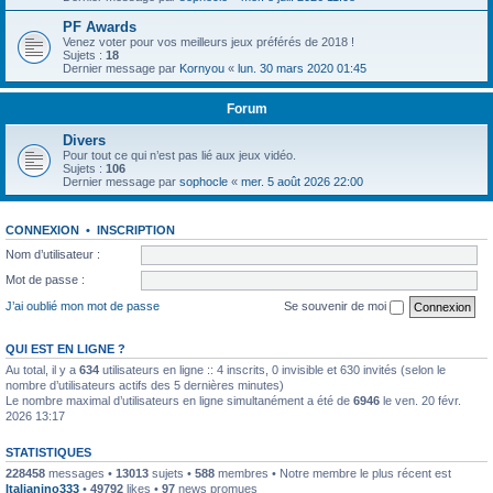
PF Awards
Venez voter pour vos meilleurs jeux préférés de 2018 !
Sujets :
18
Dernier message par
Kornyou
«
lun. 30 mars 2020 01:45
Forum
Divers
Pour tout ce qui n’est pas lié aux jeux vidéo.
Sujets :
106
Dernier message par
sophocle
«
mer. 5 août 2026 22:00
CONNEXION
•
INSCRIPTION
Nom d’utilisateur :
Mot de passe :
J’ai oublié mon mot de passe
Se souvenir de moi
QUI EST EN LIGNE ?
Au total, il y a
634
utilisateurs en ligne :: 4 inscrits, 0 invisible et 630 invités (selon le
nombre d’utilisateurs actifs des 5 dernières minutes)
Le nombre maximal d’utilisateurs en ligne simultanément a été de
6946
le ven. 20 févr.
2026 13:17
STATISTIQUES
228458
messages •
13013
sujets •
588
membres • Notre membre le plus récent est
Italianino333
•
49792
likes •
97
news promues