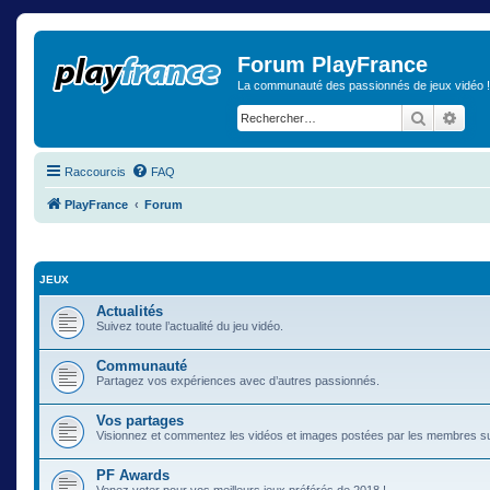
Forum PlayFrance
La communauté des passionnés de jeux vidéo !
Recherch
Rech
Raccourcis
FAQ
PlayFrance
Forum
JEUX
Actualités
Suivez toute l’actualité du jeu vidéo.
Communauté
Partagez vos expériences avec d’autres passionnés.
Vos partages
Visionnez et commentez les vidéos et images postées par les membres s
PF Awards
Venez voter pour vos meilleurs jeux préférés de 2018 !