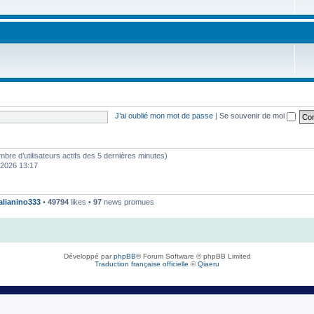
J’ai oublié mon mot de passe
|
Se souvenir de moi
 nombre d’utilisateurs actifs des 5 dernières minutes)
. 2026 13:17
talianino333
•
49794
likes •
97
news promues
Développé par
phpBB
® Forum Software © phpBB Limited
Traduction française officielle
©
Qiaeru