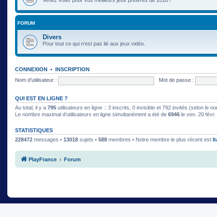
FORUM
Divers
Pour tout ce qui n’est pas lié aux jeux vidéo.
CONNEXION
•
INSCRIPTION
Nom d’utilisateur :
Mot de passe :
QUI EST EN LIGNE ?
Au total, il y a
795
utilisateurs en ligne :: 3 inscrits, 0 invisible et 792 invités (selon le
Le nombre maximal d’utilisateurs en ligne simultanément a été de
6946
le ven. 20 févr
STATISTIQUES
228472
messages •
13018
sujets •
588
membres • Notre membre le plus récent est
I
PlayFrance
Forum