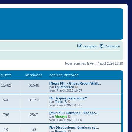
Inscription
Connexion
Nous sommes le ven. 7 août 2026 12:10
SUJETS
MESSAGES
DERNIER MESSAGE
[News PF] > Ghost Recon Wildl…
11482
61548
C
par
La Rédaction
o
ven. 7 août 2026 10:57
n
s
Re: À quoi jouez-vous ?
540
81153
u
C
par
Tonio_S
l
o
ven. 7 août 2026 07:17
t
n
e
s
[Mur PF] > Salvation : Echoes…
798
2547
r
u
C
par
Vincent
l
l
o
ven. 7 août 2026 11:06
e
t
n
d
e
s
Re: Discussions, réactions su…
e
18
59
r
u
C
par
Kornyou