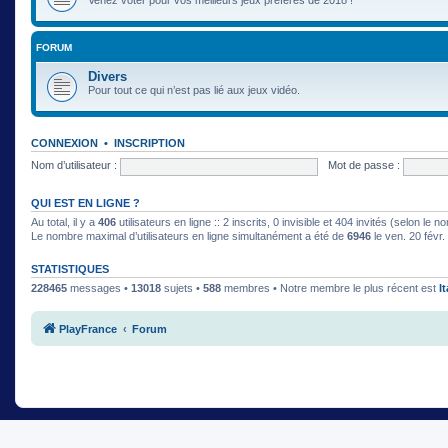
FORUM
Divers
Pour tout ce qui n’est pas lié aux jeux vidéo.
CONNEXION
•
INSCRIPTION
Nom d’utilisateur :
Mot de passe :
QUI EST EN LIGNE ?
Au total, il y a
406
utilisateurs en ligne :: 2 inscrits, 0 invisible et 404 invités (selon le
Le nombre maximal d’utilisateurs en ligne simultanément a été de
6946
le ven. 20 févr
STATISTIQUES
228465
messages •
13018
sujets •
588
membres • Notre membre le plus récent est
I
PlayFrance
Forum