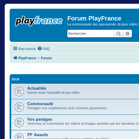
Forum PlayFrance
La communauté des passionnés de jeux vidéo !
Recherch
Rech
Raccourcis
FAQ
PlayFrance
Forum
JEUX
Actualités
Suivez toute l’actualité du jeu vidéo.
Communauté
Partagez vos expériences avec d’autres passionnés.
Vos partages
Visionnez et commentez les vidéos et images postées par les membres s
PF Awards
Venez voter pour vos meilleurs jeux préférés de 2018 !