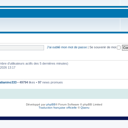
J’ai oublié mon mot de passe
|
Se souvenir de moi
 nombre d’utilisateurs actifs des 5 dernières minutes)
. 2026 13:17
talianino333
•
49794
likes •
97
news promues
Développé par
phpBB
® Forum Software © phpBB Limited
Traduction française officielle
©
Qiaeru