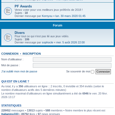
PF Awards
Venez voter pour vos meilleurs jeux préférés de 2018 !
Sujets :
18
Dernier message par
Kornyou
«
lun. 30 mars 2020 01:45
Forum
Divers
Pour tout ce qui n’est pas lié aux jeux vidéo.
Sujets :
106
Dernier message par
sophocle
«
mer. 5 août 2026 22:00
CONNEXION
•
INSCRIPTION
Nom d’utilisateur :
Mot de passe :
J’ai oublié mon mot de passe
Se souvenir de moi
QUI EST EN LIGNE ?
Au total, il y a
356
utilisateurs en ligne :: 2 inscrits, 0 invisible et 354 invités (selon le
nombre d’utilisateurs actifs des 5 dernières minutes)
Le nombre maximal d’utilisateurs en ligne simultanément a été de
6946
le ven. 20 févr.
2026 13:17
STATISTIQUES
228452
messages •
13013
sujets •
588
membres • Notre membre le plus récent est
Italianino333
•
49792
likes •
97
news promues