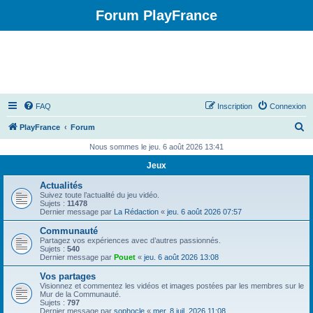
Forum PlayFrance
FAQ
Inscription
Connexion
R
PlayFrance
Forum
e
Nous sommes le jeu. 6 août 2026 13:41
c
Jeux
h
Actualités
e
Suivez toute l’actualité du jeu vidéo.
Sujets :
11478
r
Dernier message par
La Rédaction
«
jeu. 6 août 2026 07:57
c
Communauté
Partagez vos expériences avec d’autres passionnés.
h
Sujets :
540
Dernier message par
Pouet
«
jeu. 6 août 2026 13:08
e
Vos partages
r
Visionnez et commentez les vidéos et images postées par les membres sur le
Mur de la Communauté.
Sujets :
797
Dernier message par
sophocle
«
mer. 8 juil. 2026 11:08