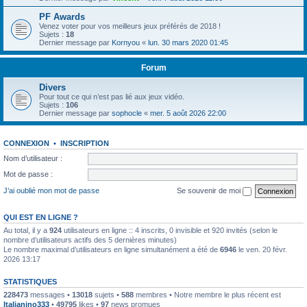
PF Awards
Venez voter pour vos meilleurs jeux préférés de 2018 !
Sujets :
18
Dernier message par
Kornyou
«
lun. 30 mars 2020 01:45
Forum
Divers
Pour tout ce qui n’est pas lié aux jeux vidéo.
Sujets :
106
Dernier message par
sophocle
«
mer. 5 août 2026 22:00
CONNEXION
•
INSCRIPTION
Nom d’utilisateur :
Mot de passe :
J’ai oublié mon mot de passe
Se souvenir de moi
QUI EST EN LIGNE ?
Au total, il y a
924
utilisateurs en ligne :: 4 inscrits, 0 invisible et 920 invités (selon le
nombre d’utilisateurs actifs des 5 dernières minutes)
Le nombre maximal d’utilisateurs en ligne simultanément a été de
6946
le ven. 20 févr.
2026 13:17
STATISTIQUES
228473
messages •
13018
sujets •
588
membres • Notre membre le plus récent est
Italianino333
•
49795
likes •
97
news promues