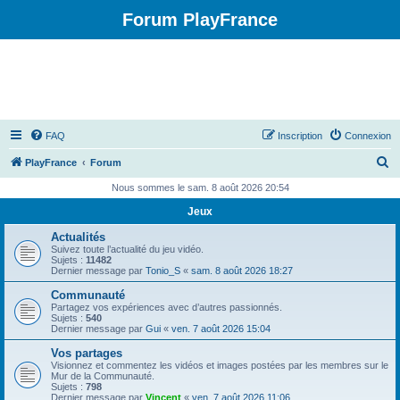
Forum PlayFrance
FAQ
Inscription
Connexion
R
PlayFrance
Forum
e
Nous sommes le sam. 8 août 2026 20:54
c
Jeux
h
Actualités
e
Suivez toute l’actualité du jeu vidéo.
Sujets :
11482
r
Dernier message par
Tonio_S
«
sam. 8 août 2026 18:27
c
Communauté
Partagez vos expériences avec d’autres passionnés.
h
Sujets :
540
Dernier message par
Gui
«
ven. 7 août 2026 15:04
e
Vos partages
r
Visionnez et commentez les vidéos et images postées par les membres sur le
Mur de la Communauté.
Sujets :
798
Dernier message par
Vincent
«
ven. 7 août 2026 11:06