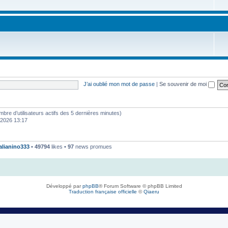
J’ai oublié mon mot de passe
|
Se souvenir de moi
 nombre d’utilisateurs actifs des 5 dernières minutes)
. 2026 13:17
talianino333
•
49794
likes •
97
news promues
Développé par
phpBB
® Forum Software © phpBB Limited
Traduction française officielle
©
Qiaeru