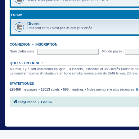
FORUM
Divers
Pour tout ce qui n’est pas lié aux jeux vidéo.
CONNEXION
•
INSCRIPTION
Nom d’utilisateur :
Mot de passe :
QUI EST EN LIGNE ?
Au total, il y a
389
utilisateurs en ligne :: 4 inscrits, 0 invisible et 385 invités (selon le
Le nombre maximal d’utilisateurs en ligne simultanément a été de
6946
le ven. 20 févr
STATISTIQUES
228458
messages •
13013
sujets •
588
membres • Notre membre le plus récent est
I
PlayFrance
Forum