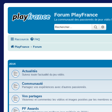
Forum PlayFrance
La communauté des passionnés de jeux vidéo !
Recherch
Rech
Raccourcis
FAQ
PlayFrance
Forum
JEUX
Actualités
Suivez toute l’actualité du jeu vidéo.
Communauté
Partagez vos expériences avec d’autres passionnés.
Vos partages
Visionnez et commentez les vidéos et images postées par les membres s
PF Awards
Venez voter pour vos meilleurs jeux préférés de 2018 !