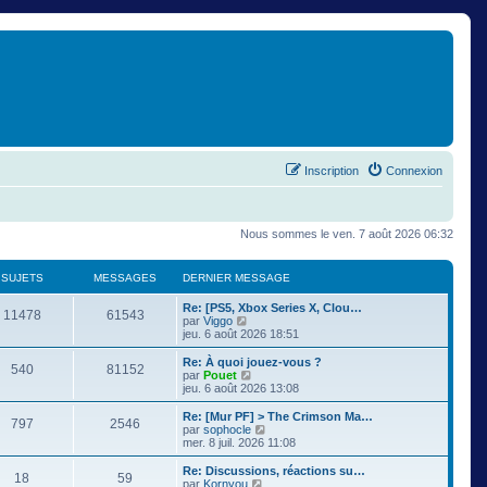
Inscription
Connexion
Nous sommes le ven. 7 août 2026 06:32
SUJETS
MESSAGES
DERNIER MESSAGE
Re: [PS5, Xbox Series X, Clou…
11478
61543
C
par
Viggo
o
jeu. 6 août 2026 18:51
n
s
Re: À quoi jouez-vous ?
540
81152
u
C
par
Pouet
l
o
jeu. 6 août 2026 13:08
t
n
e
s
Re: [Mur PF] > The Crimson Ma…
797
2546
r
u
C
par
sophocle
l
l
o
mer. 8 juil. 2026 11:08
e
t
n
d
e
s
Re: Discussions, réactions su…
e
18
59
r
u
C
par
Kornyou