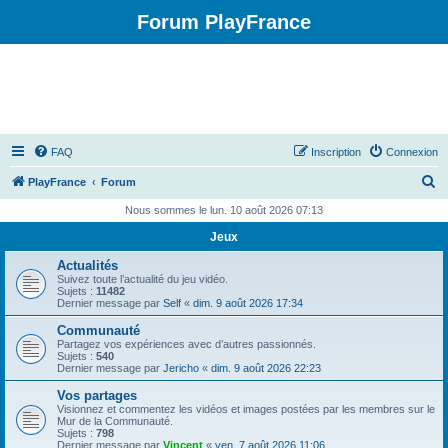
Forum PlayFrance
FAQ
Inscription
Connexion
R
PlayFrance
Forum
e
Nous sommes le lun. 10 août 2026 07:13
c
Jeux
h
Actualités
e
Suivez toute l’actualité du jeu vidéo.
Sujets :
11482
r
Dernier message par
Self
«
dim. 9 août 2026 17:34
c
Communauté
Partagez vos expériences avec d’autres passionnés.
h
Sujets :
540
Dernier message par
Jericho
«
dim. 9 août 2026 22:23
e
Vos partages
r
Visionnez et commentez les vidéos et images postées par les membres sur le
Mur de la Communauté.
Sujets :
798
Dernier message par
Vincent
«
ven. 7 août 2026 11:06