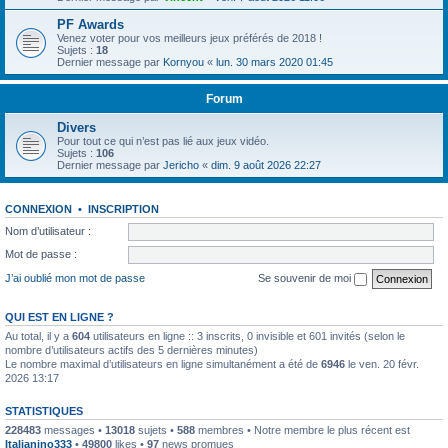
PF Awards
Venez voter pour vos meilleurs jeux préférés de 2018 !
Sujets :
18
Dernier message par
Kornyou
«
lun. 30 mars 2020 01:45
Forum
Divers
Pour tout ce qui n’est pas lié aux jeux vidéo.
Sujets :
106
Dernier message par
Jericho
«
dim. 9 août 2026 22:27
CONNEXION
•
INSCRIPTION
Nom d’utilisateur :
Mot de passe :
J’ai oublié mon mot de passe
Se souvenir de moi
QUI EST EN LIGNE ?
Au total, il y a
604
utilisateurs en ligne :: 3 inscrits, 0 invisible et 601 invités (selon le
nombre d’utilisateurs actifs des 5 dernières minutes)
Le nombre maximal d’utilisateurs en ligne simultanément a été de
6946
le ven. 20 févr.
2026 13:17
STATISTIQUES
228483
messages •
13018
sujets •
588
membres • Notre membre le plus récent est
Italianino333
•
49800
likes •
97
news promues