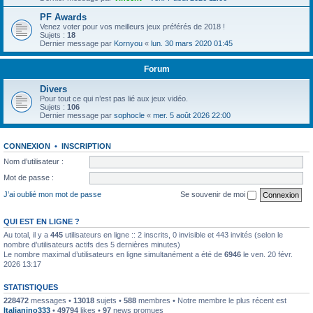
PF Awards
Venez voter pour vos meilleurs jeux préférés de 2018 !
Sujets :
18
Dernier message par
Kornyou
«
lun. 30 mars 2020 01:45
Forum
Divers
Pour tout ce qui n’est pas lié aux jeux vidéo.
Sujets :
106
Dernier message par
sophocle
«
mer. 5 août 2026 22:00
CONNEXION
•
INSCRIPTION
Nom d’utilisateur :
Mot de passe :
J’ai oublié mon mot de passe
Se souvenir de moi
QUI EST EN LIGNE ?
Au total, il y a
445
utilisateurs en ligne :: 2 inscrits, 0 invisible et 443 invités (selon le
nombre d’utilisateurs actifs des 5 dernières minutes)
Le nombre maximal d’utilisateurs en ligne simultanément a été de
6946
le ven. 20 févr.
2026 13:17
STATISTIQUES
228472
messages •
13018
sujets •
588
membres • Notre membre le plus récent est
Italianino333
•
49794
likes •
97
news promues