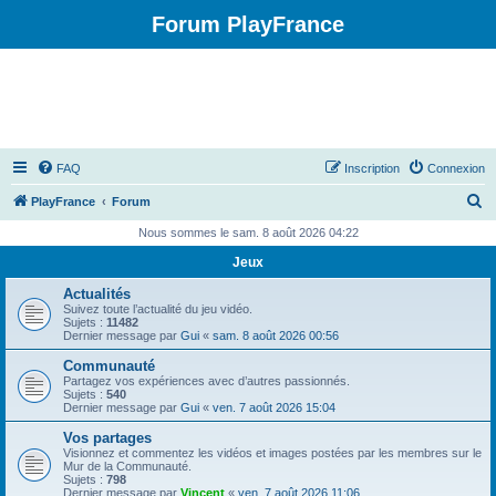
Forum PlayFrance
FAQ
Inscription
Connexion
R
PlayFrance
Forum
e
Nous sommes le sam. 8 août 2026 04:22
c
Jeux
h
Actualités
e
Suivez toute l’actualité du jeu vidéo.
Sujets :
11482
r
Dernier message par
Gui
«
sam. 8 août 2026 00:56
c
Communauté
Partagez vos expériences avec d’autres passionnés.
h
Sujets :
540
Dernier message par
Gui
«
ven. 7 août 2026 15:04
e
Vos partages
r
Visionnez et commentez les vidéos et images postées par les membres sur le
Mur de la Communauté.
Sujets :
798
Dernier message par
Vincent
«
ven. 7 août 2026 11:06