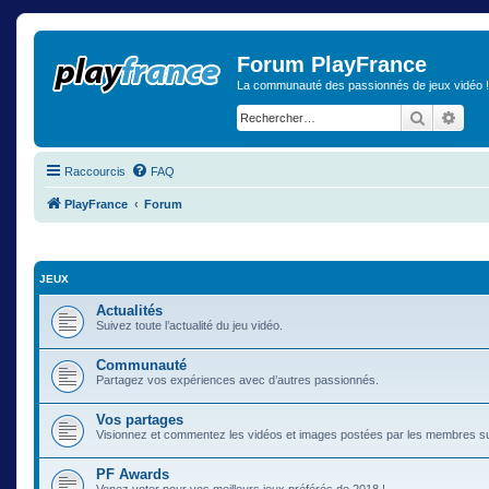
Forum PlayFrance
La communauté des passionnés de jeux vidéo !
Recherch
Rech
Raccourcis
FAQ
PlayFrance
Forum
JEUX
Actualités
Suivez toute l’actualité du jeu vidéo.
Communauté
Partagez vos expériences avec d’autres passionnés.
Vos partages
Visionnez et commentez les vidéos et images postées par les membres s
PF Awards
Venez voter pour vos meilleurs jeux préférés de 2018 !