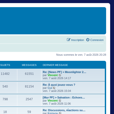
Inscription
Connexion
Nous sommes le ven. 7 août 2026 20:28
SUJETS
MESSAGES
DERNIER MESSAGE
Re: [News PF] > Moonlighter 2…
11482
61551
C
par
Vincent
o
ven. 7 août 2026 14:17
n
s
Re: À quoi jouez-vous ?
540
81154
u
C
par
Gui
l
o
ven. 7 août 2026 15:04
t
n
e
s
[Mur PF] > Salvation : Echoes…
798
2547
r
u
C
par
Vincent
l
l
o
ven. 7 août 2026 11:06
e
t
n
d
e
s
Re: Discussions, réactions su…
e
18
59
r
u
C
par
Kornyou