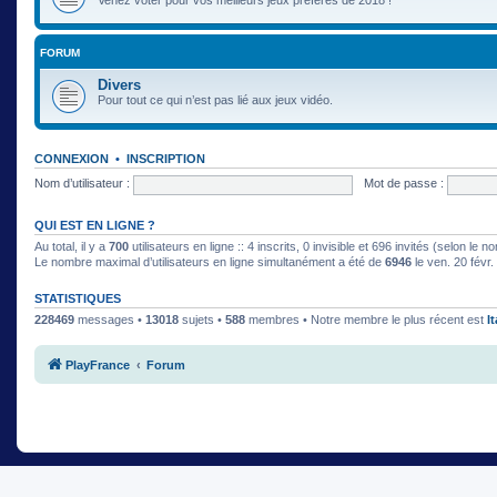
FORUM
Divers
Pour tout ce qui n’est pas lié aux jeux vidéo.
CONNEXION
•
INSCRIPTION
Nom d’utilisateur :
Mot de passe :
QUI EST EN LIGNE ?
Au total, il y a
700
utilisateurs en ligne :: 4 inscrits, 0 invisible et 696 invités (selon le
Le nombre maximal d’utilisateurs en ligne simultanément a été de
6946
le ven. 20 févr
STATISTIQUES
228469
messages •
13018
sujets •
588
membres • Notre membre le plus récent est
I
PlayFrance
Forum