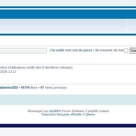
J’ai oublié mon mot de passe
|
Se souvenir de moi
 nombre d’utilisateurs actifs des 5 dernières minutes)
. 2026 13:17
talianino333
•
49794
likes •
97
news promues
Développé par
phpBB
® Forum Software © phpBB Limited
Traduction française officielle
©
Qiaeru