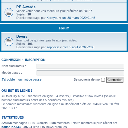
PF Awards
Venez voter pour vos meilleurs jeux préférés de 2018 !
Sujets :
18
Dernier message par
Kornyou
«
lun. 30 mars 2020 01:45
Forum
Divers
Pour tout ce qui n’est pas lié aux jeux vidéo.
Sujets :
106
Dernier message par
sophocle
«
mer. 5 août 2026 22:00
CONNEXION
•
INSCRIPTION
Nom d’utilisateur :
Mot de passe :
J’ai oublié mon mot de passe
Se souvenir de moi
QUI EST EN LIGNE ?
Au total, il y a
351
utilisateurs en ligne :: 4 inscrits, 0 invisible et 347 invités (selon le
nombre d’utilisateurs actifs des 5 dernières minutes)
Le nombre maximal d’utilisateurs en ligne simultanément a été de
6946
le ven. 20 févr.
2026 13:17
STATISTIQUES
228458
messages •
13013
sujets •
588
membres • Notre membre le plus récent est
Italianino333
•
49794
likes •
97
news promues