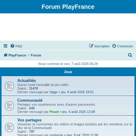
Forum PlayFrance
FAQ
Inscription
Connexion
R
PlayFrance
Forum
e
Nous sommes le ven. 7 août 2026 06:29
c
Jeux
h
Actualités
e
Suivez toute l’actualité du jeu vidéo.
Sujets :
11478
r
Dernier message par
Viggo
«
jeu. 6 août 2026 18:51
c
Communauté
Partagez vos expériences avec d’autres passionnés.
h
Sujets :
540
Dernier message par
Pouet
«
jeu. 6 août 2026 13:08
e
Vos partages
r
Visionnez et commentez les vidéos et images postées par les membres sur le
Mur de la Communauté.
Sujets :
797
Dernier message par
sophocle
«
mer. 8 juil. 2026 11:08