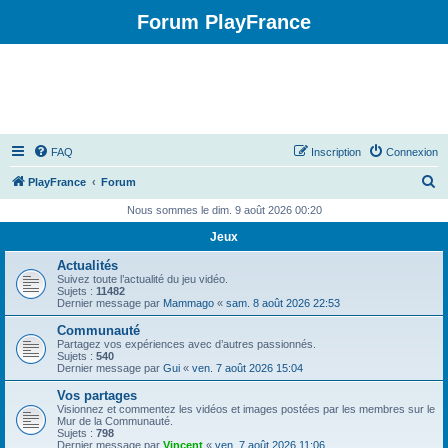
Forum PlayFrance
FAQ
Inscription
Connexion
R
PlayFrance
Forum
e
Nous sommes le dim. 9 août 2026 00:20
c
Jeux
h
Actualités
e
Suivez toute l’actualité du jeu vidéo.
Sujets :
11482
r
Dernier message par
Mammago
«
sam. 8 août 2026 22:53
c
Communauté
Partagez vos expériences avec d’autres passionnés.
h
Sujets :
540
Dernier message par
Gui
«
ven. 7 août 2026 15:04
e
Vos partages
r
Visionnez et commentez les vidéos et images postées par les membres sur le
Mur de la Communauté.
Sujets :
798
Dernier message par
Vincent
«
ven. 7 août 2026 11:06