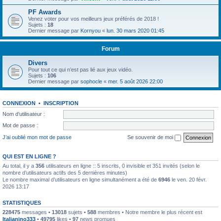
PF Awards
Venez voter pour vos meilleurs jeux préférés de 2018 !
Sujets :
18
Dernier message par
Kornyou
«
lun. 30 mars 2020 01:45
Forum
Divers
Pour tout ce qui n’est pas lié aux jeux vidéo.
Sujets :
106
Dernier message par
sophocle
«
mer. 5 août 2026 22:00
CONNEXION
•
INSCRIPTION
Nom d’utilisateur :
Mot de passe :
J’ai oublié mon mot de passe
Se souvenir de moi
QUI EST EN LIGNE ?
Au total, il y a
356
utilisateurs en ligne :: 5 inscrits, 0 invisible et 351 invités (selon le
nombre d’utilisateurs actifs des 5 dernières minutes)
Le nombre maximal d’utilisateurs en ligne simultanément a été de
6946
le ven. 20 févr.
2026 13:17
STATISTIQUES
228475
messages •
13018
sujets •
588
membres • Notre membre le plus récent est
Italianino333
•
49795
likes •
97
news promues