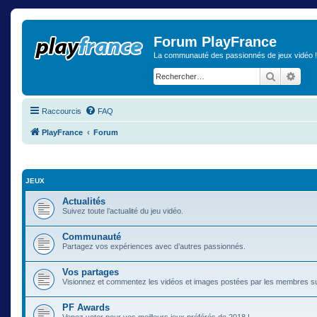
Forum PlayFrance
La communauté des passionnés de jeux vidéo !
Recherch
Rech
Raccourcis
FAQ
PlayFrance
Forum
JEUX
Actualités
Suivez toute l’actualité du jeu vidéo.
Communauté
Partagez vos expériences avec d’autres passionnés.
Vos partages
Visionnez et commentez les vidéos et images postées par les membres s
PF Awards
Venez voter pour vos meilleurs jeux préférés de 2018 !