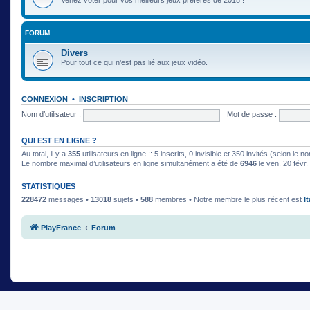
FORUM
Divers
Pour tout ce qui n’est pas lié aux jeux vidéo.
CONNEXION
•
INSCRIPTION
Nom d’utilisateur :
Mot de passe :
QUI EST EN LIGNE ?
Au total, il y a
355
utilisateurs en ligne :: 5 inscrits, 0 invisible et 350 invités (selon le
Le nombre maximal d’utilisateurs en ligne simultanément a été de
6946
le ven. 20 févr
STATISTIQUES
228472
messages •
13018
sujets •
588
membres • Notre membre le plus récent est
I
PlayFrance
Forum