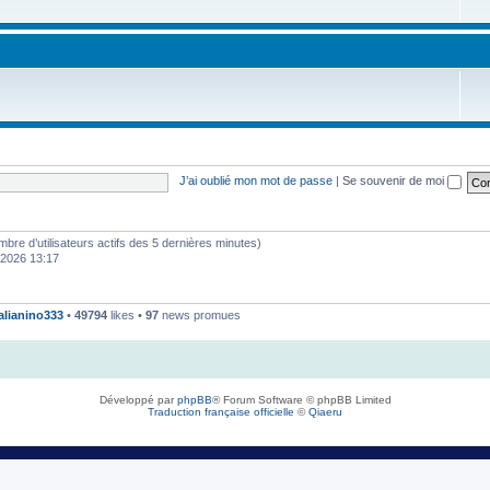
J’ai oublié mon mot de passe
|
Se souvenir de moi
 nombre d’utilisateurs actifs des 5 dernières minutes)
. 2026 13:17
talianino333
•
49794
likes •
97
news promues
Développé par
phpBB
® Forum Software © phpBB Limited
Traduction française officielle
©
Qiaeru