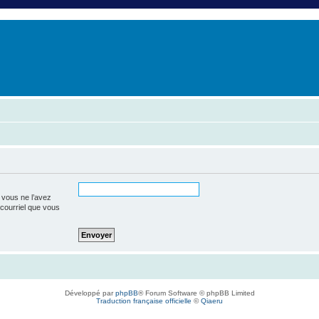
er
erche avancée
 vous ne l’avez
e courriel que vous
Développé par
phpBB
® Forum Software © phpBB Limited
Traduction française officielle
©
Qiaeru