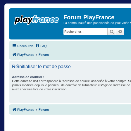
Forum PlayFrance
La communauté des passionnés de jeux vidéo !
Recherch
Rech
Raccourcis
FAQ
PlayFrance
Forum
Réinitialiser le mot de passe
Adresse de courriel :
Cette adresse doit correspondre à l’adresse de courriel associée à votre compte. Si
jamais modifiée depuis le panneau de contrôle de l’utilisateur, il s’agit de l’adresse d
avez spécifiée lors de votre inscription.
PlayFrance
Forum