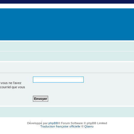
er
erche avancée
 vous ne l’avez
e courriel que vous
Développé par
phpBB
® Forum Software © phpBB Limited
Traduction française officielle
©
Qiaeru