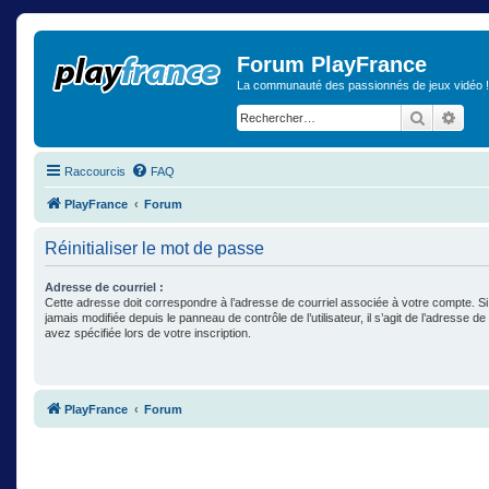
Forum PlayFrance
La communauté des passionnés de jeux vidéo !
Recherch
Rech
Raccourcis
FAQ
PlayFrance
Forum
Réinitialiser le mot de passe
Adresse de courriel :
Cette adresse doit correspondre à l’adresse de courriel associée à votre compte. Si
jamais modifiée depuis le panneau de contrôle de l’utilisateur, il s’agit de l’adresse d
avez spécifiée lors de votre inscription.
PlayFrance
Forum