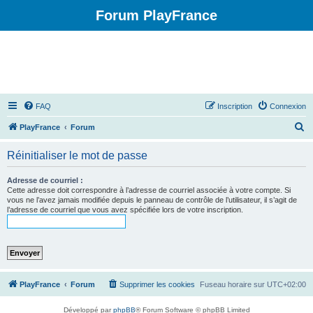
Forum PlayFrance
FAQ
Inscription
Connexion
R
PlayFrance
Forum
e
Réinitialiser le mot de passe
c
h
Adresse de courriel :
Cette adresse doit correspondre à l’adresse de courriel associée à votre compte. Si
e
vous ne l’avez jamais modifiée depuis le panneau de contrôle de l’utilisateur, il s’agit de
l’adresse de courriel que vous avez spécifiée lors de votre inscription.
r
c
h
e
r
PlayFrance
Forum
Supprimer les cookies
Fuseau horaire sur
UTC+02:00
Développé par
phpBB
® Forum Software © phpBB Limited