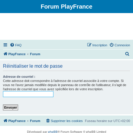
Forum PlayFrance
FAQ
Inscription
Connexion
R
PlayFrance
Forum
e
Réinitialiser le mot de passe
c
h
Adresse de courriel :
Cette adresse doit correspondre à l’adresse de courriel associée à votre compte. Si
e
vous ne l’avez jamais modifiée depuis le panneau de contrôle de l’utilisateur, il s’agit de
l’adresse de courriel que vous avez spécifiée lors de votre inscription.
r
c
h
e
r
PlayFrance
Forum
Supprimer les cookies
Fuseau horaire sur
UTC+02:00
Développé par
phpBB
® Forum Software © phpBB Limited