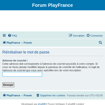
Forum PlayFrance
FAQ
Inscription
Connexion
R
PlayFrance
Forum
e
Réinitialiser le mot de passe
c
h
Adresse de courriel :
Cette adresse doit correspondre à l’adresse de courriel associée à votre compte. Si
e
vous ne l’avez jamais modifiée depuis le panneau de contrôle de l’utilisateur, il s’agit de
l’adresse de courriel que vous avez spécifiée lors de votre inscription.
r
c
h
e
r
PlayFrance
Forum
Supprimer les cookies
Fuseau horaire sur
UTC+02:00
Développé par
phpBB
® Forum Software © phpBB Limited