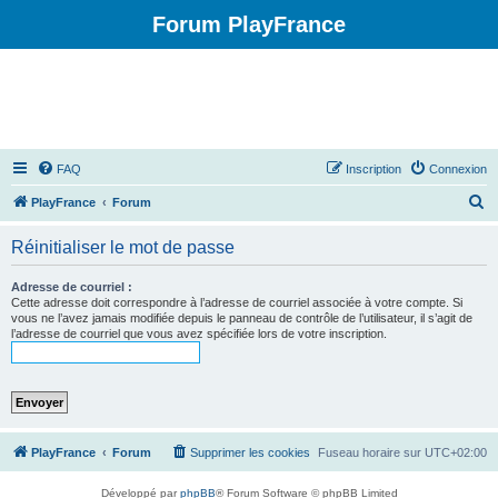
Forum PlayFrance
FAQ
Inscription
Connexion
R
PlayFrance
Forum
e
Réinitialiser le mot de passe
c
h
Adresse de courriel :
Cette adresse doit correspondre à l’adresse de courriel associée à votre compte. Si
e
vous ne l’avez jamais modifiée depuis le panneau de contrôle de l’utilisateur, il s’agit de
l’adresse de courriel que vous avez spécifiée lors de votre inscription.
r
c
h
e
r
PlayFrance
Forum
Supprimer les cookies
Fuseau horaire sur
UTC+02:00
Développé par
phpBB
® Forum Software © phpBB Limited