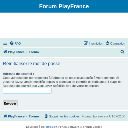
Forum PlayFrance
FAQ
Inscription
Connexion
R
PlayFrance
Forum
e
Réinitialiser le mot de passe
c
h
Adresse de courriel :
Cette adresse doit correspondre à l’adresse de courriel associée à votre compte. Si
e
vous ne l’avez jamais modifiée depuis le panneau de contrôle de l’utilisateur, il s’agit de
l’adresse de courriel que vous avez spécifiée lors de votre inscription.
r
c
h
e
r
PlayFrance
Forum
Supprimer les cookies
Fuseau horaire sur
UTC+02:00
Développé par
phpBB
® Forum Software © phpBB Limited