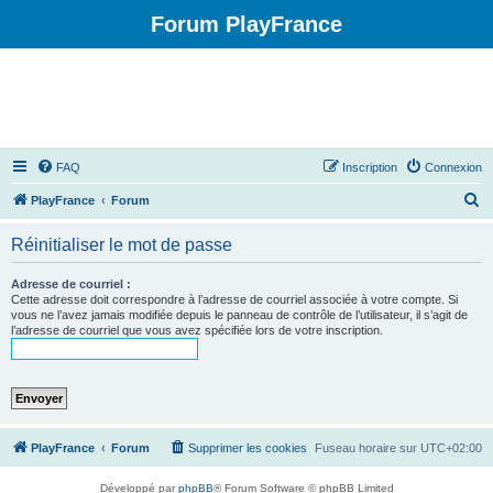
Forum PlayFrance
FAQ
Inscription
Connexion
R
PlayFrance
Forum
e
Réinitialiser le mot de passe
c
h
Adresse de courriel :
Cette adresse doit correspondre à l’adresse de courriel associée à votre compte. Si
e
vous ne l’avez jamais modifiée depuis le panneau de contrôle de l’utilisateur, il s’agit de
l’adresse de courriel que vous avez spécifiée lors de votre inscription.
r
c
h
e
r
PlayFrance
Forum
Supprimer les cookies
Fuseau horaire sur
UTC+02:00
Développé par
phpBB
® Forum Software © phpBB Limited