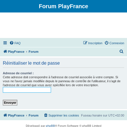
Forum PlayFrance
FAQ
Inscription
Connexion
R
PlayFrance
Forum
e
Réinitialiser le mot de passe
c
h
Adresse de courriel :
Cette adresse doit correspondre à l’adresse de courriel associée à votre compte. Si
e
vous ne l’avez jamais modifiée depuis le panneau de contrôle de l’utilisateur, il s’agit de
l’adresse de courriel que vous avez spécifiée lors de votre inscription.
r
c
h
e
r
PlayFrance
Forum
Supprimer les cookies
Fuseau horaire sur
UTC+02:00
Développé par
phpBB
® Forum Software © phpBB Limited