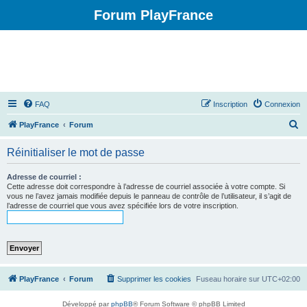
Forum PlayFrance
FAQ
Inscription
Connexion
R
PlayFrance
Forum
e
Réinitialiser le mot de passe
c
h
Adresse de courriel :
Cette adresse doit correspondre à l’adresse de courriel associée à votre compte. Si
e
vous ne l’avez jamais modifiée depuis le panneau de contrôle de l’utilisateur, il s’agit de
l’adresse de courriel que vous avez spécifiée lors de votre inscription.
r
c
h
e
r
PlayFrance
Forum
Supprimer les cookies
Fuseau horaire sur
UTC+02:00
Développé par
phpBB
® Forum Software © phpBB Limited