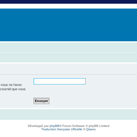
er
erche avancée
 vous ne l’avez
e courriel que vous
Développé par
phpBB
® Forum Software © phpBB Limited
Traduction française officielle
©
Qiaeru