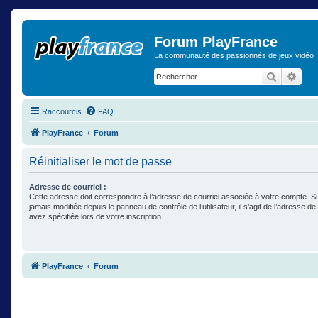
Forum PlayFrance
La communauté des passionnés de jeux vidéo !
Recherch
Rech
Raccourcis
FAQ
PlayFrance
Forum
Réinitialiser le mot de passe
Adresse de courriel :
Cette adresse doit correspondre à l’adresse de courriel associée à votre compte. Si
jamais modifiée depuis le panneau de contrôle de l’utilisateur, il s’agit de l’adresse d
avez spécifiée lors de votre inscription.
PlayFrance
Forum