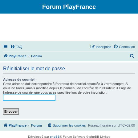
Forum PlayFrance
FAQ
Inscription
Connexion
R
PlayFrance
Forum
e
Réinitialiser le mot de passe
c
h
Adresse de courriel :
Cette adresse doit correspondre à l’adresse de courriel associée à votre compte. Si
e
vous ne l’avez jamais modifiée depuis le panneau de contrôle de l’utilisateur, il s’agit de
l’adresse de courriel que vous avez spécifiée lors de votre inscription.
r
c
h
e
r
PlayFrance
Forum
Supprimer les cookies
Fuseau horaire sur
UTC+02:00
Développé par
phpBB
® Forum Software © phpBB Limited