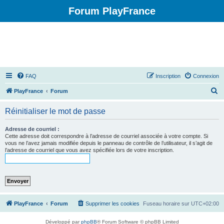
Forum PlayFrance
FAQ
Inscription
Connexion
R
PlayFrance
Forum
e
Réinitialiser le mot de passe
c
h
Adresse de courriel :
Cette adresse doit correspondre à l’adresse de courriel associée à votre compte. Si
e
vous ne l’avez jamais modifiée depuis le panneau de contrôle de l’utilisateur, il s’agit de
l’adresse de courriel que vous avez spécifiée lors de votre inscription.
r
c
h
e
r
PlayFrance
Forum
Supprimer les cookies
Fuseau horaire sur
UTC+02:00
Développé par
phpBB
® Forum Software © phpBB Limited