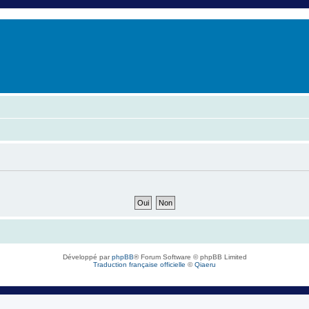
er
erche avancée
Développé par
phpBB
® Forum Software © phpBB Limited
Traduction française officielle
©
Qiaeru