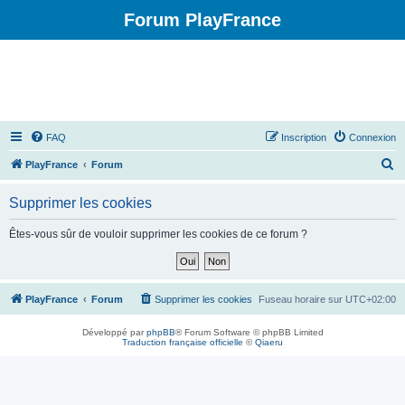
Forum PlayFrance
FAQ
Inscription
Connexion
R
PlayFrance
Forum
e
Supprimer les cookies
c
h
Êtes-vous sûr de vouloir supprimer les cookies de ce forum ?
e
r
c
PlayFrance
Forum
Supprimer les cookies
Fuseau horaire sur
UTC+02:00
h
Développé par
phpBB
® Forum Software © phpBB Limited
e
Traduction française officielle
©
Qiaeru
r