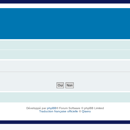
er
erche avancée
Développé par
phpBB
® Forum Software © phpBB Limited
Traduction française officielle
©
Qiaeru