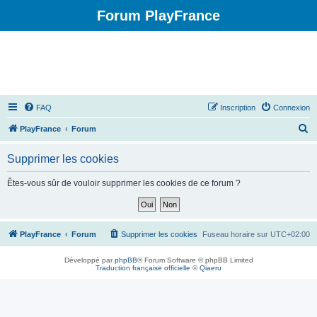
Forum PlayFrance
FAQ
Inscription
Connexion
R
PlayFrance
Forum
e
Supprimer les cookies
c
h
Êtes-vous sûr de vouloir supprimer les cookies de ce forum ?
e
r
c
PlayFrance
Forum
Supprimer les cookies
Fuseau horaire sur
UTC+02:00
h
Développé par
phpBB
® Forum Software © phpBB Limited
e
Traduction française officielle
©
Qiaeru
r