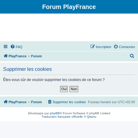
Forum PlayFrance
FAQ
Inscription
Connexion
R
PlayFrance
Forum
e
Supprimer les cookies
c
h
Êtes-vous sûr de vouloir supprimer les cookies de ce forum ?
e
r
c
PlayFrance
Forum
Supprimer les cookies
Fuseau horaire sur
UTC+02:00
h
Développé par
phpBB
® Forum Software © phpBB Limited
e
Traduction française officielle
©
Qiaeru
r