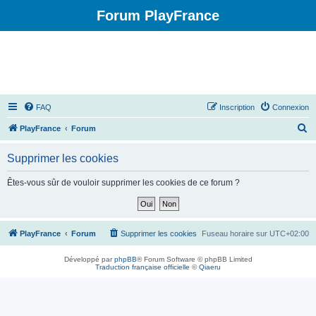
Forum PlayFrance
FAQ
Inscription
Connexion
R
PlayFrance
Forum
e
Supprimer les cookies
c
h
Êtes-vous sûr de vouloir supprimer les cookies de ce forum ?
e
r
c
PlayFrance
Forum
Supprimer les cookies
Fuseau horaire sur
UTC+02:00
h
Développé par
phpBB
® Forum Software © phpBB Limited
e
Traduction française officielle
©
Qiaeru
r