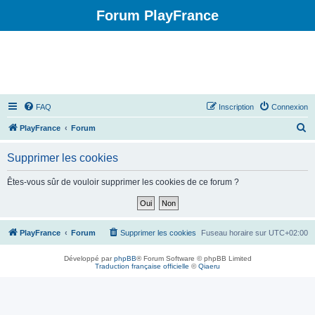
Forum PlayFrance
FAQ
Inscription
Connexion
R
PlayFrance
Forum
e
Supprimer les cookies
c
h
Êtes-vous sûr de vouloir supprimer les cookies de ce forum ?
e
r
c
PlayFrance
Forum
Supprimer les cookies
Fuseau horaire sur
UTC+02:00
h
Développé par
phpBB
® Forum Software © phpBB Limited
e
Traduction française officielle
©
Qiaeru
r