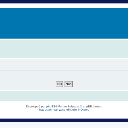
er
erche avancée
Développé par
phpBB
® Forum Software © phpBB Limited
Traduction française officielle
©
Qiaeru