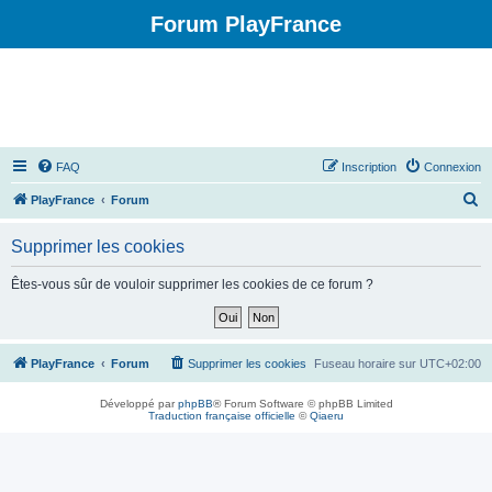
Forum PlayFrance
FAQ
Inscription
Connexion
R
PlayFrance
Forum
e
Supprimer les cookies
c
h
Êtes-vous sûr de vouloir supprimer les cookies de ce forum ?
e
r
c
PlayFrance
Forum
Supprimer les cookies
Fuseau horaire sur
UTC+02:00
h
Développé par
phpBB
® Forum Software © phpBB Limited
e
Traduction française officielle
©
Qiaeru
r