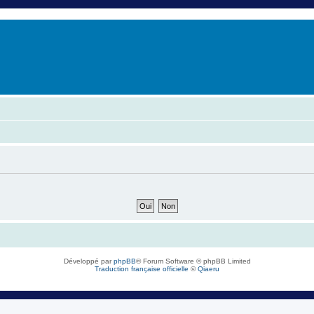
er
erche avancée
Développé par
phpBB
® Forum Software © phpBB Limited
Traduction française officielle
©
Qiaeru