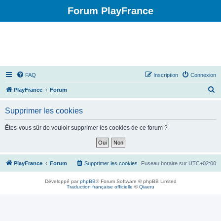
Forum PlayFrance
FAQ
Inscription
Connexion
R
PlayFrance
Forum
e
Supprimer les cookies
c
h
Êtes-vous sûr de vouloir supprimer les cookies de ce forum ?
e
r
c
PlayFrance
Forum
Supprimer les cookies
Fuseau horaire sur
UTC+02:00
h
Développé par
phpBB
® Forum Software © phpBB Limited
e
Traduction française officielle
©
Qiaeru
r