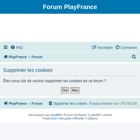
Forum PlayFrance
FAQ
Inscription
Connexion
R
PlayFrance
Forum
e
Supprimer les cookies
c
h
Êtes-vous sûr de vouloir supprimer les cookies de ce forum ?
e
r
c
PlayFrance
Forum
Supprimer les cookies
Fuseau horaire sur
UTC+02:00
h
Développé par
phpBB
® Forum Software © phpBB Limited
e
Traduction française officielle
©
Qiaeru
r