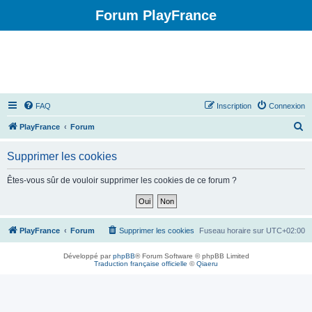
Forum PlayFrance
FAQ
Inscription
Connexion
R
PlayFrance
Forum
e
Supprimer les cookies
c
h
Êtes-vous sûr de vouloir supprimer les cookies de ce forum ?
e
r
c
PlayFrance
Forum
Supprimer les cookies
Fuseau horaire sur
UTC+02:00
h
Développé par
phpBB
® Forum Software © phpBB Limited
e
Traduction française officielle
©
Qiaeru
r