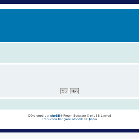
er
erche avancée
Développé par
phpBB
® Forum Software © phpBB Limited
Traduction française officielle
©
Qiaeru