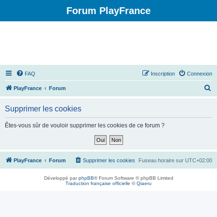
Forum PlayFrance
FAQ
Inscription
Connexion
R
PlayFrance
Forum
e
Supprimer les cookies
c
h
Êtes-vous sûr de vouloir supprimer les cookies de ce forum ?
e
r
c
PlayFrance
Forum
Supprimer les cookies
Fuseau horaire sur
UTC+02:00
h
Développé par
phpBB
® Forum Software © phpBB Limited
e
Traduction française officielle
©
Qiaeru
r