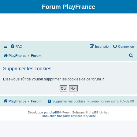
Forum PlayFrance
FAQ
Inscription
Connexion
R
PlayFrance
Forum
e
Supprimer les cookies
c
h
Êtes-vous sûr de vouloir supprimer les cookies de ce forum ?
e
r
c
PlayFrance
Forum
Supprimer les cookies
Fuseau horaire sur
UTC+02:00
h
Développé par
phpBB
® Forum Software © phpBB Limited
e
Traduction française officielle
©
Qiaeru
r