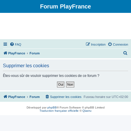
Forum PlayFrance
FAQ
Inscription
Connexion
R
PlayFrance
Forum
e
Supprimer les cookies
c
h
Êtes-vous sûr de vouloir supprimer les cookies de ce forum ?
e
r
c
PlayFrance
Forum
Supprimer les cookies
Fuseau horaire sur
UTC+02:00
h
Développé par
phpBB
® Forum Software © phpBB Limited
e
Traduction française officielle
©
Qiaeru
r