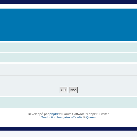
er
erche avancée
Développé par
phpBB
® Forum Software © phpBB Limited
Traduction française officielle
©
Qiaeru