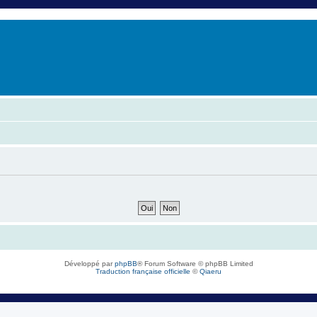
er
erche avancée
Développé par
phpBB
® Forum Software © phpBB Limited
Traduction française officielle
©
Qiaeru