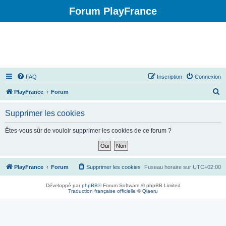
Forum PlayFrance
FAQ
Inscription
Connexion
R
PlayFrance
Forum
e
Supprimer les cookies
c
h
Êtes-vous sûr de vouloir supprimer les cookies de ce forum ?
e
r
c
PlayFrance
Forum
Supprimer les cookies
Fuseau horaire sur
UTC+02:00
h
Développé par
phpBB
® Forum Software © phpBB Limited
e
Traduction française officielle
©
Qiaeru
r