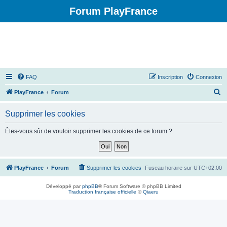
Forum PlayFrance
FAQ
Inscription
Connexion
R
PlayFrance
Forum
e
Supprimer les cookies
c
h
Êtes-vous sûr de vouloir supprimer les cookies de ce forum ?
e
r
c
PlayFrance
Forum
Supprimer les cookies
Fuseau horaire sur
UTC+02:00
h
Développé par
phpBB
® Forum Software © phpBB Limited
e
Traduction française officielle
©
Qiaeru
r